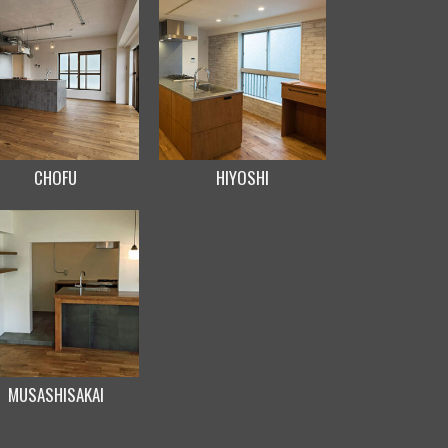
CHOFU
HIYOSHI
MUSASHISAKAI