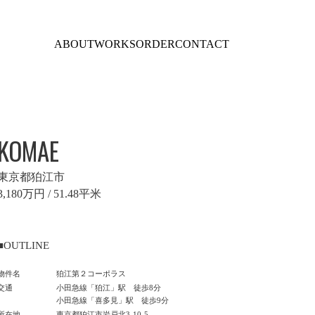
ABOUT
WORKS
ORDER
CONTACT
KOMAE
東京都狛江市
3,180万円 / 51.48平米
■OUTLINE
物件名
狛江第２コーポラス
交通
小田急線「狛江」駅 徒歩8分
小田急線「喜多見」駅 徒歩9分
所在地
東京都狛江市岩戸北3-10-5