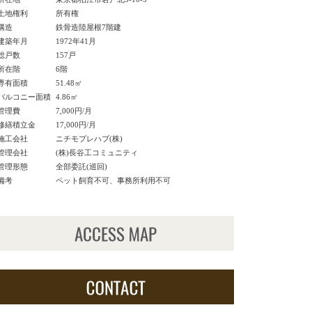
土地権利
所有権
構造
鉄骨造陸屋根7階建
建築年月
1972年41月
総戸数
157戸
所在階
6階
専有面積
51.48㎡
バルコニー面積
4.86㎡
管理費
7,000円/月
修繕積立金
17,000円/月
施工会社
ニチモプレハブ(株)
管理会社
(株)長谷工コミュニティ
管理形態
全部委託(巡回)
備考
ペット飼育不可、事務所利用不可